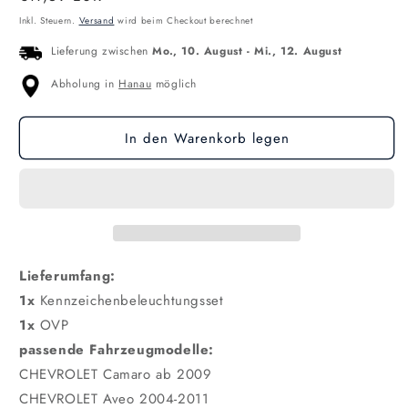
Preis
Inkl. Steuern.
Versand
wird beim Checkout berechnet
Lieferung zwischen
Mo., 10. August
-
Mi., 12. August
Abholung in
Hanau
möglich
In den Warenkorb legen
Lieferumfang:
1x
Kennzeichenbeleuchtungsset
1x
OVP
passende Fahrzeugmodelle:
CHEVROLET Camaro ab 2009
CHEVROLET Aveo 2004-2011