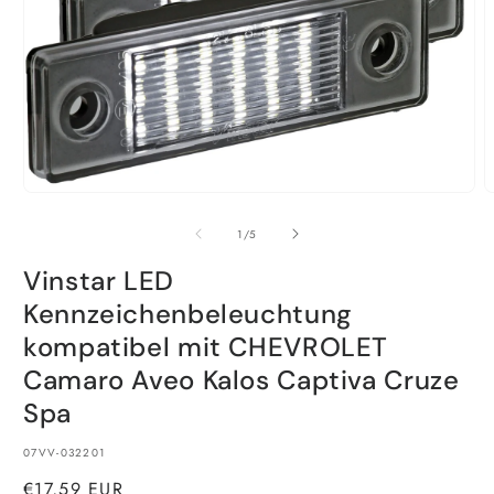
Medien
M
1
2
in
i
von
1
/
5
Modal
M
öffnen
ö
Vinstar LED
Kennzeichenbeleuchtung
kompatibel mit CHEVROLET
Camaro Aveo Kalos Captiva Cruze
Spa
SKU:
07VV-032201
Normaler
€17,59 EUR