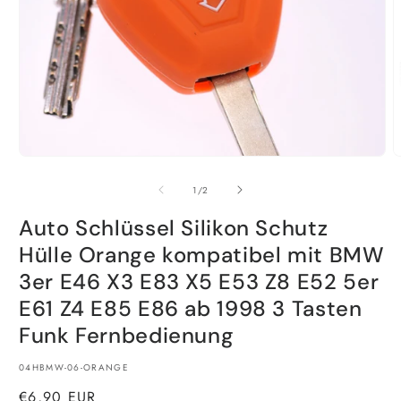
Medien
M
1
2
in
i
von
1
/
2
Modal
M
öffnen
ö
Auto Schlüssel Silikon Schutz
Hülle Orange kompatibel mit BMW
3er E46 X3 E83 X5 E53 Z8 E52 5er
E61 Z4 E85 E86 ab 1998 3 Tasten
Funk Fernbedienung
SKU:
04HBMW-06-ORANGE
Normaler
€6,90 EUR