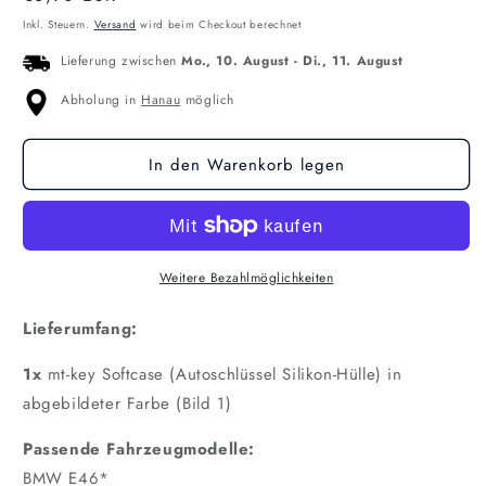
Preis
Inkl. Steuern.
Versand
wird beim Checkout berechnet
Lieferung zwischen
Mo., 10. August
-
Di., 11. August
Abholung in
Hanau
möglich
In den Warenkorb legen
Weitere Bezahlmöglichkeiten
Lieferumfang:
1x
mt-key Softcase (Autoschlüssel Silikon-Hülle) in
abgebildeter Farbe (Bild 1)
Passende Fahrzeugmodelle:
BMW E46*