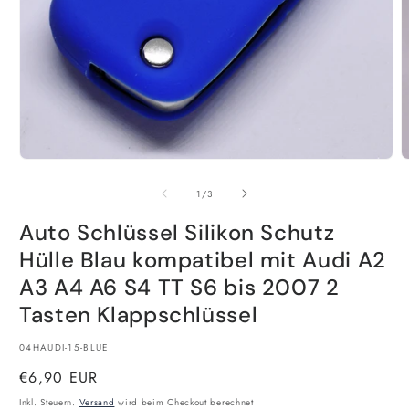
Medien
M
1
2
in
i
von
1
/
3
Modal
M
öffnen
ö
Auto Schlüssel Silikon Schutz
Hülle Blau kompatibel mit Audi A2
A3 A4 A6 S4 TT S6 bis 2007 2
Tasten Klappschlüssel
SKU:
04HAUDI-15-BLUE
Normaler
€6,90 EUR
Preis
Inkl. Steuern.
Versand
wird beim Checkout berechnet