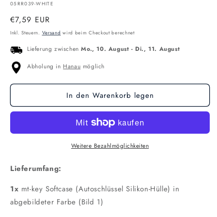
SKU:
05RR039-WHITE
Normaler
€7,59 EUR
Preis
Inkl. Steuern.
Versand
wird beim Checkout berechnet
Lieferung zwischen
Mo., 10. August
-
Di., 11. August
Abholung in
Hanau
möglich
In den Warenkorb legen
Weitere Bezahlmöglichkeiten
Lieferumfang:
1x
mt-key Softcase (Autoschlüssel Silikon-Hülle) in
abgebildeter Farbe (Bild 1)