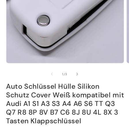
Medien
1
in
Modal
M
öffnen
2
i
von
1
/
3
M
ö
Auto Schlüssel Hülle Silikon
Schutz Cover Weiß kompatibel mit
Audi A1 S1 A3 S3 A4 A6 S6 TT Q3
Q7 R8 8P 8V B7 C6 8J 8U 4L 8X 3
Tasten Klappschlüssel