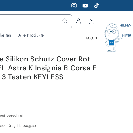
Instagram
YouTube
TikTok
Warenkorb
Einloggen
heiten
Alle Produkte
€0,00
e Silikon Schutz Cover Rot
L Astra K Insignia B Corsa E
 3 Tasten KEYLESS
out berechnet
ust
-
Di., 11. August