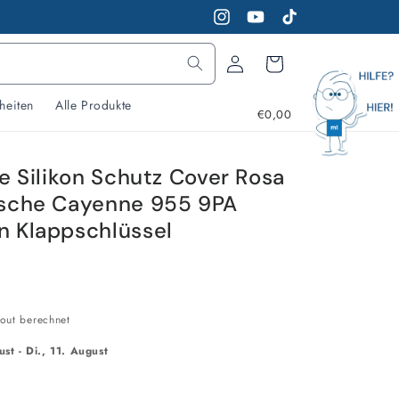
Instagram
YouTube
TikTok
Warenkorb
Einloggen
heiten
Alle Produkte
€0,00
e Silikon Schutz Cover Rosa
rsche Cayenne 955 9PA
n Klappschlüssel
out berechnet
ust
-
Di., 11. August