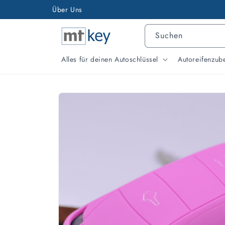
Direkt
Über Uns
Versand & Support aus Hessen
zum
Inhalt
Suchen
Alles für deinen Autoschlüssel
Autoreifenzub
Zu
Produktinformationen
springen