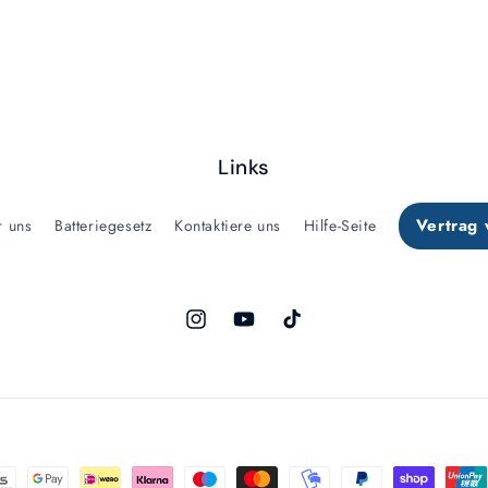
Links
Vertrag 
r uns
Batteriegesetz
Kontaktiere uns
Hilfe-Seite
Instagram
YouTube
TikTok