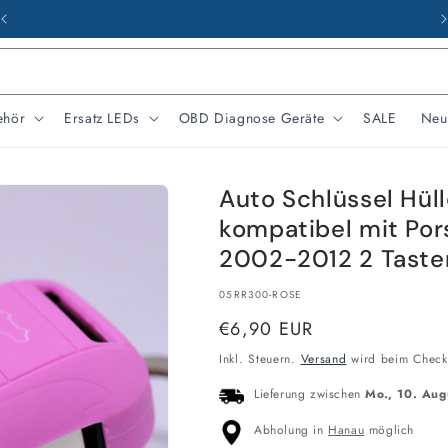
Werktags von 09 - 17 Uhr erreichbar
ehör
Ersatz LEDs
OBD Diagnose Geräte
SALE
Neu
Auto Schlüssel Hüll
kompatibel mit Po
2002-2012 2 Taste
SKU:
05RR300-ROSE
Normaler
€6,90 EUR
Preis
Inkl. Steuern.
Versand
wird beim Check
Lieferung zwischen
Mo., 10. Aug
Abholung in
Hanau
möglich