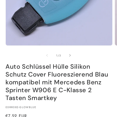
Medien
M
1
2
in
i
von
1
/
3
Modal
M
öffnen
ö
Auto Schlüssel Hülle Silikon
Schutz Cover Fluoreszierend Blau
kompatibel mit Mercedes Benz
Sprinter W906 E C-Klasse 2
Tasten Smartkey
SKU:
05RR082-GLOWBLUE
Normaler
€7,59 EUR