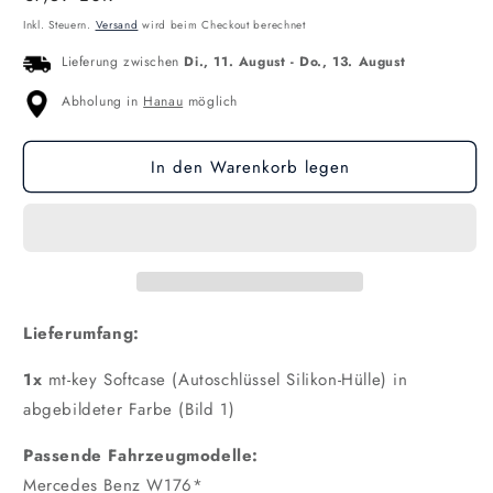
Preis
Inkl. Steuern.
Versand
wird beim Checkout berechnet
Lieferung zwischen
Di., 11. August
-
Do., 13. August
Abholung in
Hanau
möglich
In den Warenkorb legen
Lieferumfang:
1x
mt-key Softcase (Autoschlüssel Silikon-Hülle) in
abgebildeter Farbe (Bild 1)
Passende Fahrzeugmodelle:
Mercedes Benz W176*