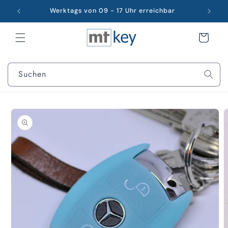
Direkt
zum
Werktags von 09 - 17 Uhr erreichbar
Inhalt
Warenkorb
€0,00
Suchen
oduktinformationen
ringen