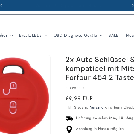
Werktags von 09 - 17 Uhr erreichbar
ehör
Ersatz LEDs
OBD Diagnose Geräte
SALE
Neu
2x Auto Schlüssel S
kompatibel mit Mit
Forfour 454 2 Tast
SKU:
05RR00038
Normaler
€9,99 EUR
Preis
Inkl. Steuern.
Versand
wird beim Check
Lieferung zwischen
Mo., 10. Aug
Abholung in
Hanau
möglich