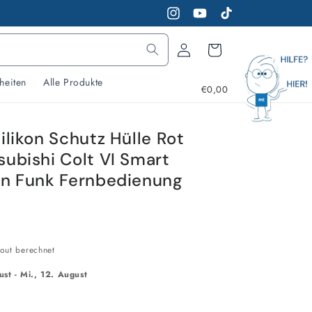
Instagram
YouTube
TikTok
Warenkorb
Einloggen
heiten
Alle Produkte
€0,00
ilikon Schutz Hülle Rot
subishi Colt VI Smart
en Funk Fernbedienung
out berechnet
ust
-
Mi., 12. August