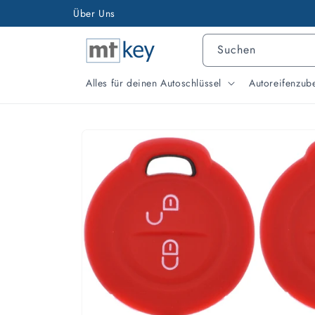
Direkt
Über Uns
Versand & Support aus Hessen
zum
Inhalt
Suchen
Alles für deinen Autoschlüssel
Autoreifenzub
Zu
Produktinformationen
springen